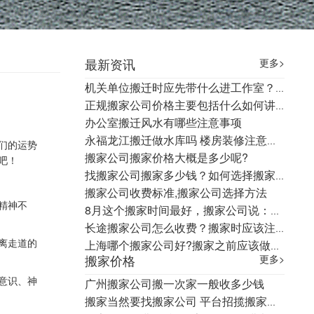
最新资讯
更多>
机关单位搬迁时应先带什么进工作室？有什么讲究
正规搬家公司价格主要包括什么如何讲价呢
办公室搬迁风水有哪些注意事项
永福龙江搬迁做水库吗 楼房装修注意事项
们的运势
搬家公司搬家价格大概是多少呢?
吧！
找搬家公司搬家多少钱？如何选择搬家公司？
搬家公司收费标准,搬家公司选择方法
精神不
8月这个搬家时间最好，搬家公司说：富豪搬家都在这一天！
长途搬家公司怎么收费？搬家时应该注意什么？
离走道的
上海哪个搬家公司好?搬家之前应该做什么样的准备?
。
搬家价格
更多>
意识、神
广州搬家公司搬一次家一般收多少钱
搬家当然要找搬家公司 平台招揽搬家生意，只运 不搬 你知道吗