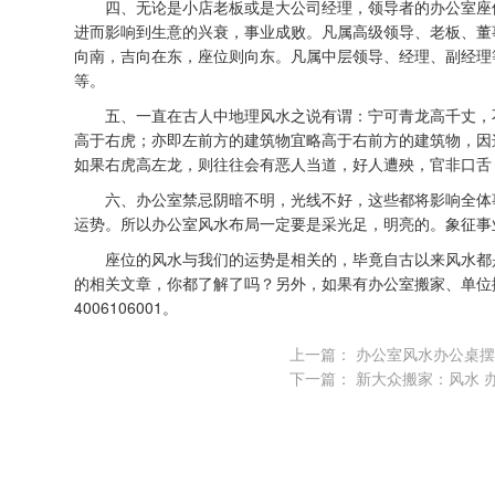
四、无论是小店老板或是大公司经理，领导者的办公室座位
进而影响到生意的兴衰，事业成败。凡属高级领导、老板、董
向南，吉向在东，座位则向东。凡属中层领导、经理、副经理
等。
五、一直在古人中地理风水之说有谓：宁可青龙高千丈，不
高于右虎；亦即左前方的建筑物宜略高于右前方的建筑物，因
如果右虎高左龙，则往往会有恶人当道，好人遭殃，官非口舌
六、办公室禁忌阴暗不明，光线不好，这些都将影响全体事
运势。所以
办公室风水
布局一定要是采光足，明亮的。象征事
座位的风水与我们的运势是相关的，毕竟自古以来风水都是
的相关文章，你都了解了吗？另外，如果有
办公室搬家
、
单位
4006106001。
上一篇：
办公室风水办公桌摆
下一篇：
新大众搬家：风水 