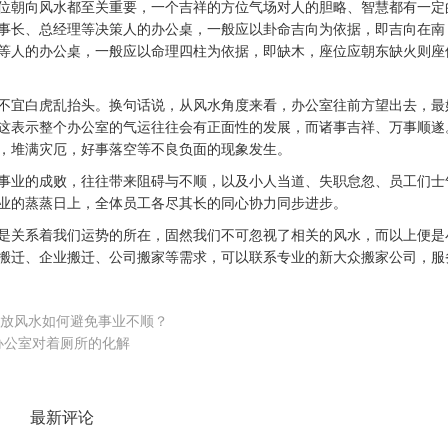
朝向风水都至关重要，一个吉祥的方位气场对人的胆略、智慧都有一定
事长、总经理等决策人的办公桌，一般应以卦命吉向为依据，即吉向在南
等人的办公桌，一般应以命理四柱为依据，即缺木，座位应朝东缺火则座
宜白虎乱抬头。换句话说，从风水角度来看，办公室往前方望出去，最
这表示整个办公室的气运往往会有正面性的发展，而诸事吉祥、万事顺遂
，堆满灾厄，好事落空等不良负面的现象发生。
业的成败，往往带来阻碍与不顺，以及小人当道、失职怠忽、员工们士
业的蒸蒸日上，全体员工各尽其长的同心协力同步进步。
关系着我们运势的所在，固然我们不可忽视了相关的风水，而以上便是
搬迁
、
企业搬迁
、
公司搬家
等需求，可以联系专业的
新大众搬家
公司，服
放风水如何避免事业不顺？
办公室对着厕所的化解
最新评论