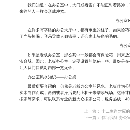
我们知道：在办公室中，大门或者窗户不能正对着路冲，否
来往的人一样会形成冲煞。
办公室
在许多写字楼的办公大厅中，都有承重的柱子。如果恰巧有
了当头棒喝，容易导致人做错事，还会患上头痛的毛病。
办公
如果是老板办公室，那么其中一般都会有保险箱，用来放置
济命脉。因此，老板办公室一定要设置的隐秘一些。最好是在
让人从门口就对内部一览无余。
办公室风水
知识——办公桌
最后所要介绍的，仍然是老板办公室的风水。老板作为公司
实木制作而成，两侧或者身后要配上柜子来增添气场。这样才
搬家
等需求，可以联系专业的
新大众搬家
公司，服务热线：400
上一篇：
十二生肖对应的
下一篇：
你问我答 办公