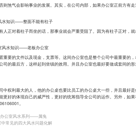
则煞气会影响事业的发展。其实，在公司内部，如果办公室正前方有走
风水
知识——整面不能有柱子
人正对着柱子而坐的话，那事业就会严重受阻了。因为有柱子正对，就
室风水
知识——老板办公室
重要的文件以及现金，支票等。这间办公室也是整个公司中最重要的，
公司的最后方，这样起到坐镇的效用。并且办公室也最好要做成套间的形
中权利最大的人，他的办公桌也要比员工的办公桌大一些，并且最好是
能更好的体现自己的威严性，更好的统筹指导全公司的运作。另外，如果
6106001。
办公室风水系列——属兔
室中常见的四大风水问题化解