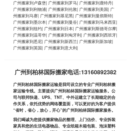
广州搬家到卢森堡
|
广州搬家到罗马
|
广州搬家到鹿特丹
|
广州搬家到利物浦
|
广州搬家到伦敦
|
广州搬家到美国
|
广
州搬家到马赛
|
广州搬家到慕尼黑
|
广州搬家到曼彻斯特
|
广州搬家到墨尔本
|
广州搬家到曼谷
|
广州搬家到马来西亚
|
广州搬家到纽约
|
广州搬家到日本
|
广州搬家到斯德哥尔摩
|
广州搬家到温哥华
|
广州搬家到匈牙利
|
广州搬家到西班牙
|
广州搬家到悉尼
|
广州搬家到新西兰
|
广州搬家到新加坡
|
广州搬家到英国
|
广州搬家到意大利
|
广州到柏林国际搬家电话:13160892382
广州到柏林国际搬家运输
是我司设立的专业广州到柏林搬
家运输专线。主要提供广州到柏林国际搬家运输服务。公
司与联邦快递、UPS、TNT、中外运建立了长期稳定的合
作关系，依托优势的网络覆盖面，可以更好的为客户提供
“省时，省心，放心，开心”的
广州到柏林国际搬家
服务。
我们竭诚为您提供搬家物品的整理、上门估价、专业拆装
家具和您的生活电器物品、专业纸箱木箱包装、泡沫塑料