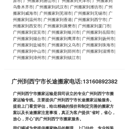
原市
|
广州搬家到唐山市
|
广州搬家到天津市
|
广州搬家到
乌鲁木齐市
|
广州搬家到武汉市
|
广州搬家到潍坊市
|
广州
搬家到威海市
|
广州搬家到芜湖市
|
广州搬家到无锡市
|
广
州搬家到温州市
|
广州搬家到香港
|
广州搬家到西宁市
|
广
州搬家到西安市
|
广州搬家到襄樊市
|
广州搬家到厦门市
|
广州搬家到宜宾市
|
广州搬家到银川市
|
广州搬家到岳阳市
|
广州搬家到烟台市
|
广州搬家到鹰潭市
|
广州搬家到扬州市
|
广州搬家到盐城市
|
广州搬家到义乌市
|
广州搬家到珠海市
|
广州搬家到中山市
|
广州搬家到郑州市
|
广州搬家到淄博市
|
广州搬家到漳州市
|
广州搬家到镇江市
|
广州到西宁市长途搬家电话:13160892382
广州到西宁市搬家运输
是我司设立的专业广州到西宁市搬
家运输专线。主要提供广州到西宁市长途搬家运输服务。
提前上门看货评估，给出精确的报价和制定完善的搬家方
案以及长途搬家注意事项，真正为客户提供“省时，省心，
放心，开心”的
广州到西宁市搬家
服务。
我们竭诚为您提供搬家物品的整理、上门估价、专业拆装