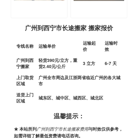
广州到西宁市长途搬家 搬家报价
运输起
运输时
专线名称
运输单价
价
效
广州到西
轻货390元/立方，重
3 立方
6-7 天
宁搬家
货2.40元/公斤
上门取货
广州全市周边及江浙两省临近广州的各大城
区域
市
送货上门
城东区、城中区、城西区、城北区
区域
温馨提示：
★ 本站所列
广州到西宁市长途搬家费用
与时效仅供参考，
如需详细了解最低资费请电话咨询。