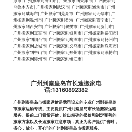
原市
|
广州搬家到唐山市
|
广州搬家到天津市
|
广州搬家到
乌鲁木齐市
|
广州搬家到武汉市
|
广州搬家到潍坊市
|
广州
搬家到威海市
|
广州搬家到芜湖市
|
广州搬家到无锡市
|
广
州搬家到温州市
|
广州搬家到香港
|
广州搬家到西宁市
|
广
州搬家到西安市
|
广州搬家到襄樊市
|
广州搬家到厦门市
|
广州搬家到宜宾市
|
广州搬家到银川市
|
广州搬家到岳阳市
|
广州搬家到烟台市
|
广州搬家到鹰潭市
|
广州搬家到扬州市
|
广州搬家到盐城市
|
广州搬家到义乌市
|
广州搬家到珠海市
|
广州搬家到中山市
|
广州搬家到郑州市
|
广州搬家到淄博市
|
广州搬家到漳州市
|
广州搬家到镇江市
|
广州到秦皇岛市长途搬家电
话:13160892382
广州到秦皇岛市搬家运输
是我司设立的专业广州到秦皇岛
市搬家运输专线。主要提供广州到秦皇岛市长途搬家运输
服务。提前上门看货评估，给出精确的报价和制定完善的
搬家方案以及长途搬家注意事项，真正为客户提供“省时，
省心，放心，开心”的
广州到秦皇岛市搬家
服务。