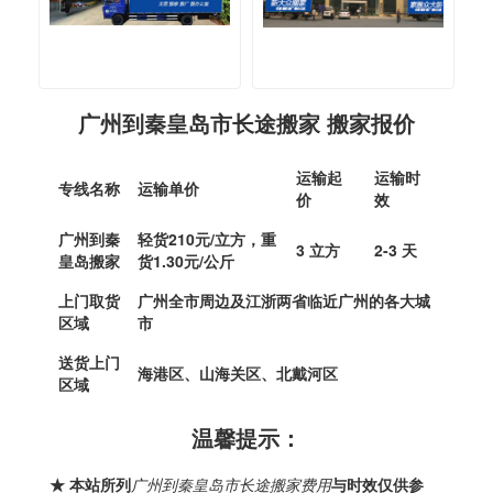
广州到秦皇岛市长途搬家 搬家报价
运输起
运输时
专线名称
运输单价
价
效
广州到秦
轻货210元/立方，重
3 立方
2-3 天
皇岛搬家
货1.30元/公斤
上门取货
广州全市周边及江浙两省临近广州的各大城
区域
市
送货上门
海港区、山海关区、北戴河区
区域
温馨提示：
★ 本站所列
广州到秦皇岛市长途搬家费用
与时效仅供参